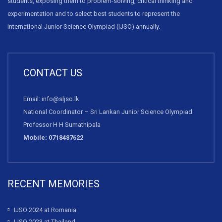
students, exposing them to problem-solving, critical thinking and
experimentation and to select best students to represent the
International Junior Science Olympiad (IJSO) annually.
CONTACT US
Email: info@sljso.lk
National Coordinator – Sri Lankan Junior Science Olympiad
Professor H H Sumathipala
Mobile: 0718487622
RECENT MEMORIES
IJSO 2024 at Romania
IJSO 2023 at Thailand